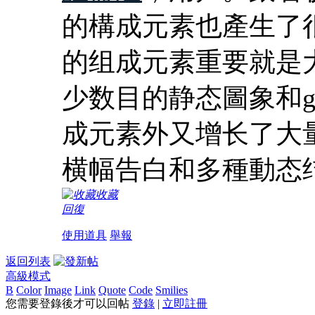
的構成元素也產生了
的组成元素重要就是
少数目的静态圖象和g
成元素外又增长了大
横幅告白和多種動态
收藏
回復
使用道具
舉報
返回列表
高級模式
B
Color
Image
Link
Quote
Code
Smilies
您需要登錄後才可以回帖
登錄
|
立即註冊