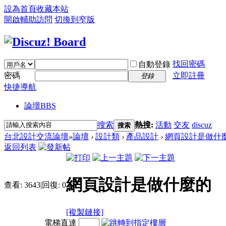
設為首頁
收藏本站
開啟輔助訪問
切換到窄版
找回密碼
自動登錄
密碼
立即註冊
登錄
快捷導航
論壇
BBS
搜索
熱搜:
活動
交友
discuz
搜索
台北設計交流論壇
»
論壇
›
設計類
›
產品設計
›
網頁設計是做什
返回列表
網頁設計是做什麼的
查看:
3643
|
回復:
0
[複製鏈接]
電梯直達