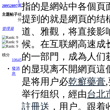
1
指的是網站中各個頁
萬
2895
2897
主題
帖子
積
提到的就是網頁的结
分
道、雅觀，将直接影
管理員
候。在互联網高速成
的一部門，成為人们
積分
10645
的显現离不開網頁這
發消
息
是将用户必
乾癬藥膏
举行组织，經由
台北
註冊送
，用户。跟着