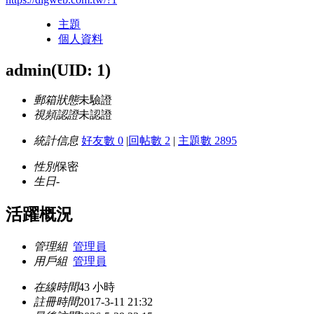
主題
個人資料
admin
(UID: 1)
郵箱狀態
未驗證
視頻認證
未認證
統計信息
好友數 0
|
回帖數 2
|
主題數 2895
性別
保密
生日
-
活躍概況
管理組
管理員
用戶組
管理員
在線時間
43 小時
註冊時間
2017-3-11 21:32