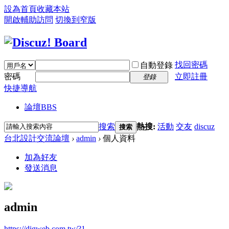
設為首頁
收藏本站
開啟輔助訪問
切換到窄版
找回密碼
自動登錄
密碼
立即註冊
登錄
快捷導航
論壇
BBS
搜索
熱搜:
活動
交友
discuz
搜索
台北設計交流論壇
›
admin
›
個人資料
加為好友
發送消息
admin
https://digweb.com.tw/?1